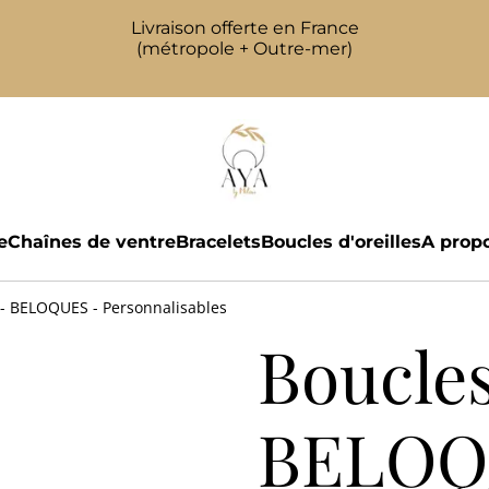
Livraison offerte en France
(métropole + Outre-mer)
e
Chaînes de ventre
Bracelets
Boucles d'oreilles
A prop
s - BELOQUES - Personnalisables
Boucles
BELOQ