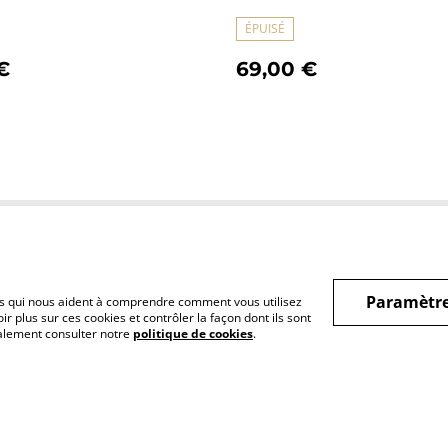
ÉPUISÉ
€
69,00 €
Conditions
Politique de
Politiq
confidentialité
cookie
Paramètre
hiers qui nous aident à comprendre comment vous utilisez
r plus sur ces cookies et contrôler la façon dont ils sont
galement consulter notre
politique de cookies
.