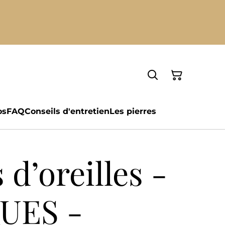
os
FAQ
Conseils d'entretien
Les pierres
 d’oreilles -
UES -