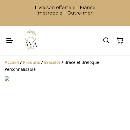
Livraison offerte en France
(métropole + Outre-mer)
Accueil
/
Produits
/
Bracelet
/
Bracelet Breloque -
Personnalisable