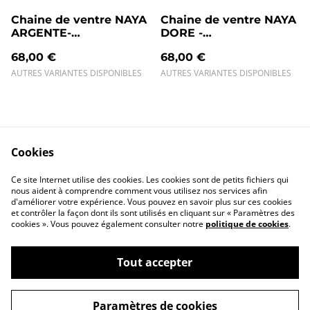
Chaine de ventre NAYA
Chaine de ventre NAYA
ARGENTE-
DORE -
Personnalisable
Personnalisable
68,00 €
68,00 €
AUTRES VARIANTES DISPONIBLES
AUTRES VARIANTES DISPONIBLES
Cookies
Ce site Internet utilise des cookies. Les cookies sont de petits fichiers qui
Contact
Conditions
nous aident à comprendre comment vous utilisez nos services afin
Politique de
Politique de
d'améliorer votre expérience. Vous pouvez en savoir plus sur ces cookies
confidentialité
cookies
et contrôler la façon dont ils sont utilisés en cliquant sur « Paramètres des
cookies ». Vous pouvez également consulter notre
politique de cookies
.
Tout accepter
Paramètres de cookies
©
2026
AYA by Mélissa