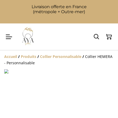
Livraison offerte en France
(métropole + Outre-mer)
Accueil
/
Produits
/
Collier Personnalisable
/
Collier HEMERA
- Personnalisable