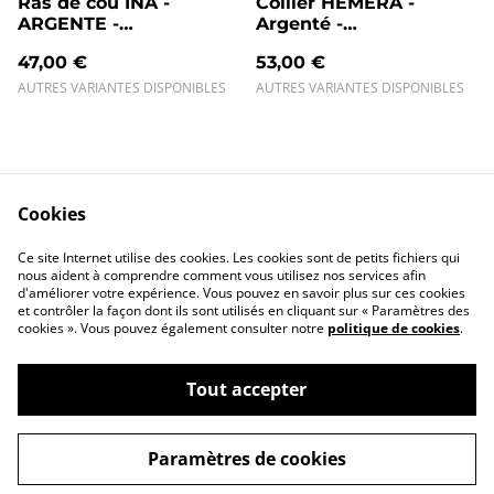
Ras de cou INA -
Collier HEMERA -
ARGENTE -
Argenté -
Personnalisable
Personnalisable
47,00 €
53,00 €
AUTRES VARIANTES DISPONIBLES
AUTRES VARIANTES DISPONIBLES
Cookies
Ce site Internet utilise des cookies. Les cookies sont de petits fichiers qui
Contact
Conditions
nous aident à comprendre comment vous utilisez nos services afin
Politique de
Politique de
d'améliorer votre expérience. Vous pouvez en savoir plus sur ces cookies
confidentialité
cookies
et contrôler la façon dont ils sont utilisés en cliquant sur « Paramètres des
cookies ». Vous pouvez également consulter notre
politique de cookies
.
Tout accepter
Paramètres de cookies
©
2026
AYA by Mélissa